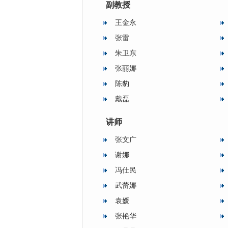
副教授
王金永
张雷
朱卫东
张丽娜
陈豹
戴磊
讲师
张文广
谢娜
冯仕民
武蕾娜
袁媛
张艳华